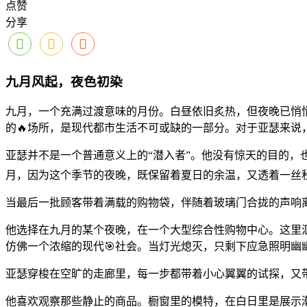
点赞
分享
九月风起，夜色初染
九月，一个充满过渡意味的月份。白昼依旧炙热，但夜晚已悄
的🔥场所，是现代都市生活不可或缺的一部分。对于亚瑟来说
亚瑟并不是一个普通意义上的“潜入者”。他没有惊天的目的，
月，因为这个季节的夜晚，既保留着夏日的余温，又透着一丝
当最后一批顾客带着满载的购物袋，伴随着玻璃门合拢的声响
他选择在九月的某个夜晚，在一个大型综合性购物中心。这里
仿佛一个浓缩的现代🎯社会。当灯光熄灭，只剩下应急照明
亚瑟穿梭在空旷的走廊里，每一步都带着小心翼翼的试探，又
他喜欢观察那些静止的商品。橱窗里的模特，在白日里是展示