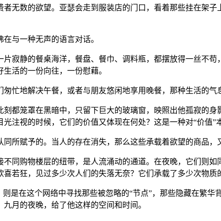
费者无数的欲望。亚瑟会走到服装店的门口，看着那些挂在架子
佛在与一种无声的语言对话。
一片寂静的餐桌海洋，餐盘、餐巾、调料瓶，都摆放得一丝不苟
好生活的一份向往，一份慰藉。
们匆忙地解决午餐，或者与朋友悠闲地享用晚餐，那种生活的气
此刻都笼罩在黑暗中，只留下巨大的玻璃窗，映照出他孤寂的身
光注视的时候，它们的价值又体现在何处？这是一种对“价值”
认同所赋予的。当人的存在消失，那么这些承载着欲望的商品，
接不同购物楼层的纽带，是人流涌动的通道。在夜晚，它们则如
欣喜若狂，见过多少次人们的失落无奈？它们承载了多少次物质的
，则是在这个网络中寻找那些被忽略的“节点”，那些隐藏在繁华
者。九月的夜晚，给了他这样的空间和时间。