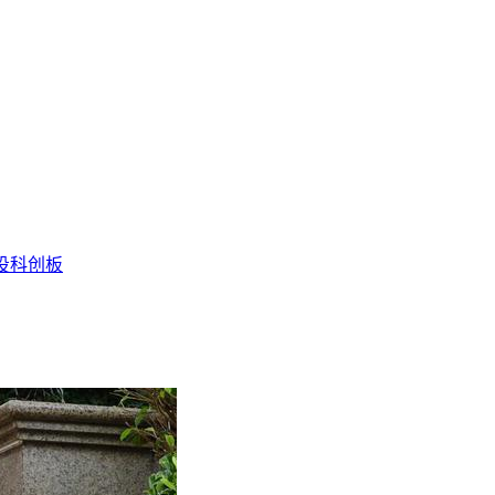
投
科创板