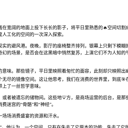
线在宽阔的地面上投下长长的影子，将平日里熟悉的🔥空间切割
度人工化的空间的一次深入探索。
现实的避风港。夜晚，影厅的座椅整齐排列，银幕上只剩下模糊
奇幻的场景，是否会在这黑暗中悄然复苏，上演它们不为人知的
的意味。那些镜子，平日里映照着匆忙的面容，此刻却只映照出
个无尽的镜像空间。这让他思考，我们在消费的世界里，到底🎯
也带上了一丝哲学意味。
或者被遗忘的储物间。这些地💡方，是商场运营的后台，是那
迷宫的“骨骼”和“神经”。
一场场消费盛宴的资源和汗水。
”。他认为，一个空间，只有在失去了它原本的功能，失去了它