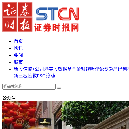
首页
快讯
要闻
股市
新股
信披+
公司
港美股
数据
基金
金融
视听
评论
专题
产经
创
新三板
投教
ESG
滚动
公众号