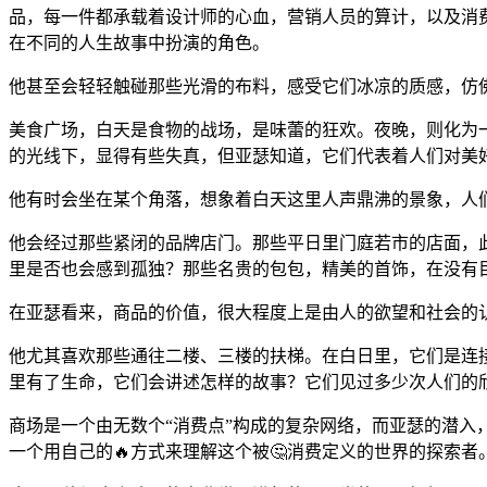
品，每一件都承载着设计师的心血，营销人员的算计，以及消
在不同的人生故事中扮演的角色。
他甚至会轻轻触碰那些光滑的布料，感受它们冰凉的质感，仿
美食广场，白天是食物的战场，是味蕾的狂欢。夜晚，则化为
的光线下，显得有些失真，但亚瑟知道，它们代表着人们对美
他有时会坐在某个角落，想象着白天这里人声鼎沸的景象，人
他会经过那些紧闭的品牌店门。那些平日里门庭若市的店面，
里是否也会感到孤独？那些名贵的包包，精美的首饰，在没有目
在亚瑟看来，商品的价值，很大程度上是由人的欲望和社会的
他尤其喜欢那些通往二楼、三楼的扶梯。在白日里，它们是连
里有了生命，它们会讲述怎样的故事？它们见过多少次人们的
商场是一个由无数个“消费点”构成的复杂网络，而亚瑟的潜入
一个用自己的🔥方式来理解这个被🤔消费定义的世界的探索