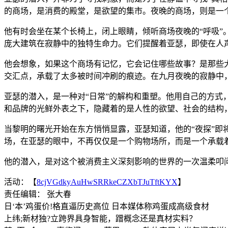
的商场，是消费的殿堂，是欲望的集市。夜晚的商场，则是一个
他有时会坐在某个长椅上，闭上眼睛，倾听商场夜晚的“呼吸”
庞大建筑在寂静中的独特生命力。它们提醒着亚瑟，即使在人
他会想象，如果这个商场有记忆，它会记住哪些故事？是那些
交汇点，承载了太多被时间冲刷的痕迹。在九月夜晚的寂静中
亚瑟的潜入，是一种对“日常”的解构和重塑。他用自己的方
和品牌的光鲜外表之下，隐藏着的是人性的欲望、社会的结构
当黎明的曙光开始在东方悄悄显露，亚瑟知道，他的“夜探”即
场，在亚瑟的眼中，不再仅仅是一个购物场所，而是一个承载
他的潜入，是对这个被消费主义深刻影响的世界的一次温柔叩
活动：【
8cjVGdkyAuHwSRRkeCZXbTJuTftKYX
】
责任编辑： 张大春
日‘本’鸡蛋价!格直逼历史高位 日本媒体称鸡蛋成高级食材
上纬;新材独?立跨界具身智能，蹭概念还是真材实料？