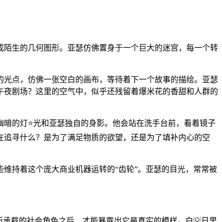
成陌生的几何图形。亚瑟仿佛置身于一个巨大的迷宫，每一个转
的光点，仿佛一张空白的画布，等待着下一个故事的描绘。亚瑟
午夜剧场？这里的空气中，似乎还残留着爆米花的香甜和人群的
幽暗的灯⭐光和亚瑟独自的身影。他会站在洗手台前，看着镜子
在追寻什么？是为了满足物质的欲望，还是为了填补内心的空
些维持着这个庞大商业机器运转的“齿轮”。亚瑟的目光，常常被
所承载的社会角色之后，才能暴露出它最真实的模样。白💡日里