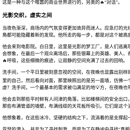
这是一种与这个喧嚣的商业世界进行的，另类的🔥“对话”。
光影交织，虚实之间
当夜色渐深，商场内的气氛变得更加诡异而迷人。应急灯的光
角都可能隐藏着新的发现。他所走的每一步，都是对这个被高
他会来到电影院。白日里，这里是光影的梦工厂，是人们逃离
会想象，在最后一个观众离场后，那些银幕上的英雄、美人、
🔥呼吸，这些细微的痕迹，让寂静的空间充满了过去的回响。
洗手间，一个平日里被刻意忽视的空间，在夜晚也显露出别样
里的自己，然后看向对面，那里映照出的是另一面墙，仿佛一
虚？洗手间，一个最基本的需求被🤔满足的地💡方，在夜晚
他会去到那些平时鲜有人问津的角落，比如楼梯间的安全出口，
那些布满管道的墙壁，布满线缆的天花板所吸引。它们是这个消费
他想象着，在这些冰冷、坚硬的结构之下，流淌着的是支撑起
亚瑟的潜入，并非为了寻找刺激，而是为了在静谧中寻找“真相