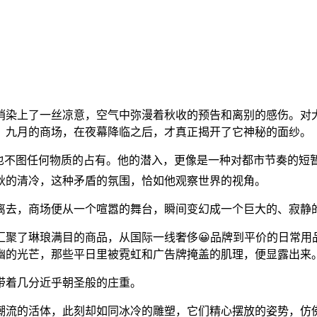
悄染上了一丝凉意，空气中弥漫着秋收的预告和离别的感伤。对
，九月的商场，在夜幕降临之后，才真正揭开了它神秘的面纱。
也不图任何物质的占有。他的潜入，更像是一种对都市节奏的短暂
秋的清冷，这种矛盾的氛围，恰如他观察世界的视角。
离去，商场便从一个喧嚣的舞台，瞬间变幻成一个巨大的、寂静
汇聚了琳琅满目的商品，从国际一线奢侈😀品牌到平价的日常用
幽幽的光芒，那些平日里被霓虹和广告牌掩盖的肌理，便显露出来
带着几分近乎朝圣般的庄重。
潮流的活体，此刻却如同冰冷的雕塑，它们精心摆放的姿势，仿