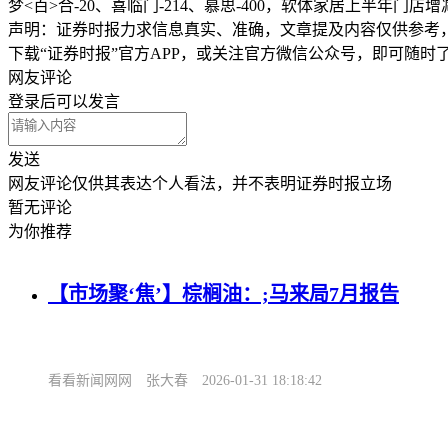
梦<百>合-20、喜临门-214、慕思-400，软体家居上半年门店
声明：证券时报力求信息真实、准确，文章提及内容仅供参考
下载“证券时报”官方APP，或关注官方微信公众号，即可随
网友评论
登录
后可以发言
发送
网友评论仅供其表达个人看法，并不表明证券时报立场
暂无评论
为你推荐
【市场聚‘焦’】棕榈油：;马来局7月报告
看看新闻网网
张大春
2026-01-31 18:18:42